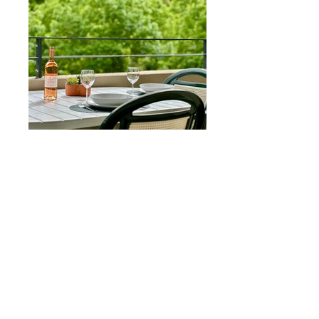
Descriptif
Proche toutes commodités,
commerces, supermarchés,
professions de santé...
Appartement entier. 1 chambre
climatisée avec literie en 160. Séjour
climatisé avec canapé composé de 2